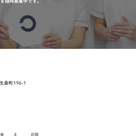
フを随時募集中です。
桑町196-1
金
土
日祝