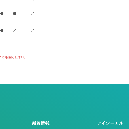
●
●
／
●
／
／
にご来院ください。
新着情報
アイシーエル